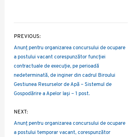
PREVIOUS:
Navigare
Anunț pentru organizarea concursului de ocupare
în
a postului vacant corespunzător funcției
articole
contractuale de execuție, pe perioadă
nedeterminată, de inginer din cadrul Biroului
Gestiunea Resurselor de Apă – Sistemul de
Gospodărire a Apelor Iași – 1 post.
NEXT:
Anunț pentru organizarea concursului de ocupare
a postului temporar vacant, corespunzător