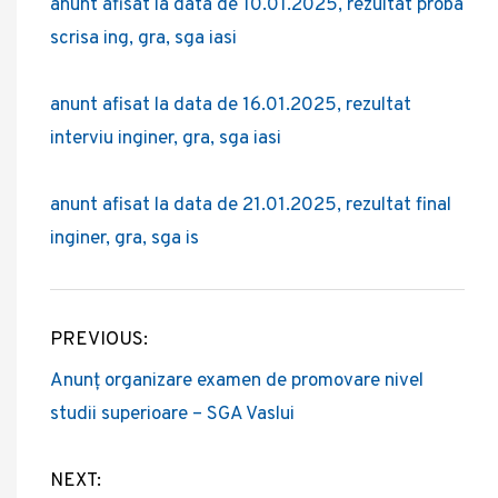
anunt afisat la data de 10.01.2025, rezultat proba
scrisa ing, gra, sga iasi
anunt afisat la data de 16.01.2025, rezultat
interviu inginer, gra, sga iasi
anunt afisat la data de 21.01.2025, rezultat final
inginer, gra, sga is
PREVIOUS:
Navigare
Anunț organizare examen de promovare nivel
în
studii superioare – SGA Vaslui
articole
NEXT: