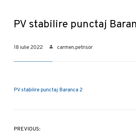
PV stabilire punctaj Bara
18 iulie 2022
carmen.petrisor
PV stabilire punctaj Baranca 2
PREVIOUS:
Navigare