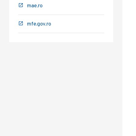
mae.ro
mfe.gov.ro