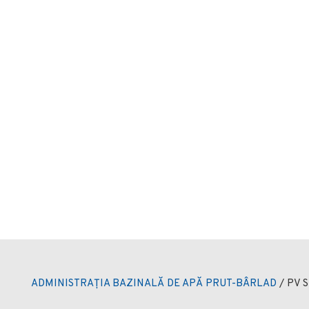
ADMINISTRAȚIA BAZINALĂ DE APĂ PRUT-BÂRLAD
/
PV 