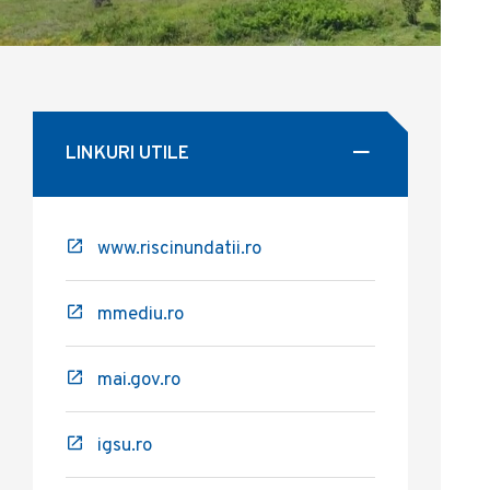
LINKURI UTILE
www.riscinundatii.ro
mmediu.ro
mai.gov.ro
igsu.ro