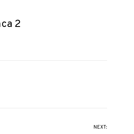
nca 2
NEXT: