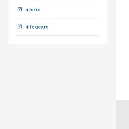
mae.ro
mfe.gov.ro