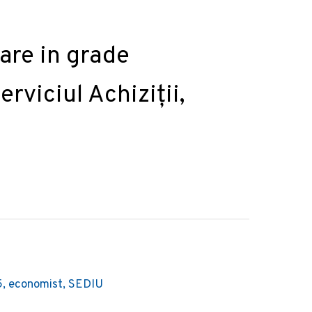
re in grade
rviciul Achiziții,
5, economist, SEDIU