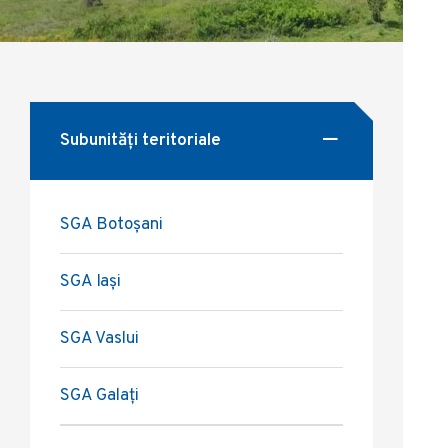
Subunități teritoriale
SGA Botoșani
SGA Iași
SGA Vaslui
SGA Galați