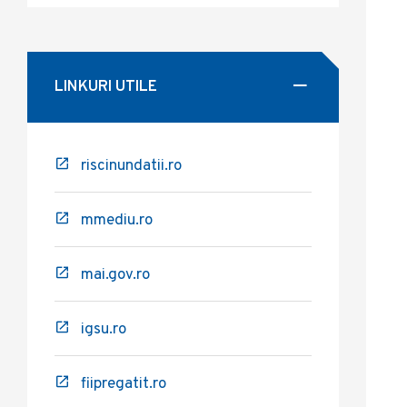
LINKURI UTILE
riscinundatii.ro
mmediu.ro
mai.gov.ro
igsu.ro
fiipregatit.ro