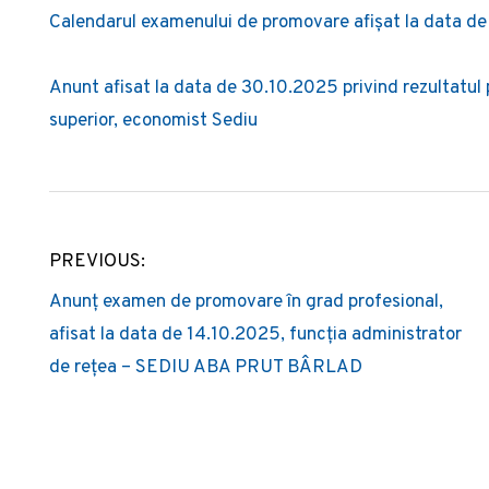
Calendarul examenului de promovare afișat la data d
Anunt afisat la data de 30.10.2025 privind rezultatu
superior, economist Sediu
PREVIOUS:
Navigare
Anunț examen de promovare în grad profesional,
în
afisat la data de 14.10.2025, funcția administrator
articole
de rețea – SEDIU ABA PRUT BÂRLAD