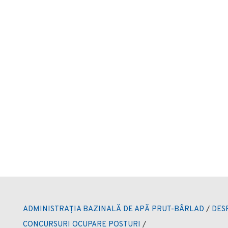
ADMINISTRAȚIA BAZINALĂ DE APĂ PRUT-BÂRLAD
/
DES
CONCURSURI OCUPARE POSTURI
/